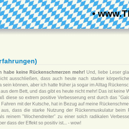
• www.T
rfahrungen)
ch habe keine Rückenschmerzen mehr!
Und, liebe Leser glau
icht ausschließen, dass auch heute nach starker körperliche
 sein können, aber ich hatte früher ja sogar im Alltag Rückens
us dem Bett, und das gibt es heute nicht mehr! Das ist keine 
daß diese so extrem positive Verbesserung erst durch das "Gal
ine Fahren mit der Kutsche, hat in Bezug auf meine Rückenschm
n aus, dass die starke Nutzung der Rückenmuskulatur beim 
, als reinem "Wochendreiter" zu einer solch radikalen Verbes
r dass der Effekt so positiv ist... - wow!