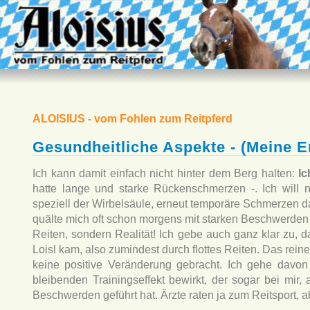
ALOISIUS - vom Fohlen zum Reitpferd
Gesundheitliche Aspekte - (Meine E
Ich kann damit einfach nicht hinter dem Berg halten:
I
hatte lange und starke Rückenschmerzen -. Ich will n
speziell der Wirbelsäule, erneut temporäre Schmerzen da
quälte mich oft schon morgens mit starken Beschwerden a
Reiten, sondern Realität! Ich gebe auch ganz klar zu, 
Loisl kam, also zumindest durch flottes Reiten. Das re
keine positive Veränderung gebracht. Ich gehe davo
bleibenden Trainingseffekt bewirkt, der sogar bei mir
Beschwerden geführt hat. Ärzte raten ja zum Reitsport, abe