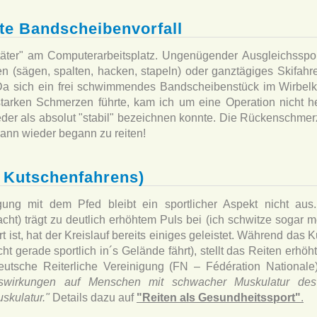
te Bandscheibenvorfall
schtäter" am Computerarbeitsplatz. Ungenügender Ausgleichssp
 (sägen, spalten, hacken, stapeln) oder ganztägiges Skifahre
Da sich ein frei schwimmendes Bandscheibenstück im Wirbelk
arken Schmerzen führte, kam ich um eine Operation nicht h
der als absolut "stabil" bezeichnen konnte. Die Rückenschmer
dann wieder begann zu reiten!
d Kutschenfahrens)
igung mit dem Pfed bleibt ein sportlicher Aspekt nicht au
ht) trägt zu deutlich erhöhtem Puls bei (ich schwitze sogar 
t ist, hat der Kreislauf bereits einiges geleistet. Während das 
t gerade sportlich in´s Gelände fährt), stellt das Reiten erhö
tsche Reiterliche Vereinigung (FN – Fédération Nationale)
Auswirkungen auf Menschen mit schwacher Muskulatur des
kulatur."
Details dazu auf
"Reiten als Gesundheitssport"
.