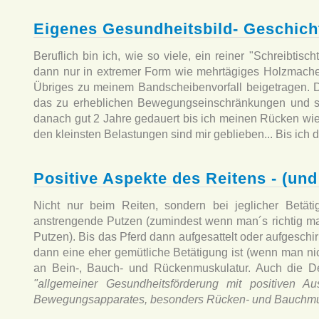
Eigenes Gesundheitsbild- Geschich
Beruflich bin ich, wie so viele, ein reiner "Schreibti
dann nur in extremer Form wie mehrtägiges Holzmachen
Übriges zu meinem Bandscheibenvorfall beigetragen. 
das zu erheblichen Bewegungseinschränkungen und st
danach gut 2 Jahre gedauert bis ich meinen Rücken wie
den kleinsten Belastungen sind mir geblieben... Bis ich 
Positive Aspekte des Reitens - (un
Nicht nur beim Reiten, sondern bei jeglicher Betät
anstrengende Putzen (zumindest wenn man´s richtig mac
Putzen). Bis das Pferd dann aufgesattelt oder aufgeschirr
dann eine eher gemütliche Betätigung ist (wenn man nich
an Bein-, Bauch- und Rückenmuskulatur. Auch die Deu
"allgemeiner Gesundheitsförderung mit positiven 
Bewegungsapparates, besonders Rücken- und Bauchmus