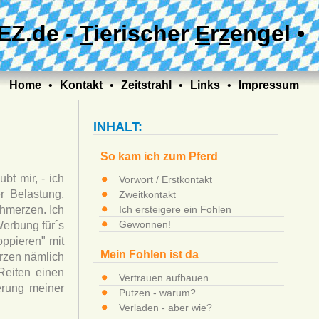
EZ.de -
T
ierischer
E
r
z
engel •
Home
•
Kontakt
•
Zeitstrahl
•
Links
•
Impressum
INHALT:
So kam ich zum Pferd
bt mir, - ich
Vorwort / Erstkontakt
r Belastung,
Zweitkontakt
chmerzen. Ich
Ich ersteigere ein Fohlen
Gewonnen!
Werbung für´s
oppieren" mit
Mein Fohlen ist da
erzen nämlich
Reiten einen
Vertrauen aufbauen
serung meiner
Putzen - warum?
Verladen - aber wie?