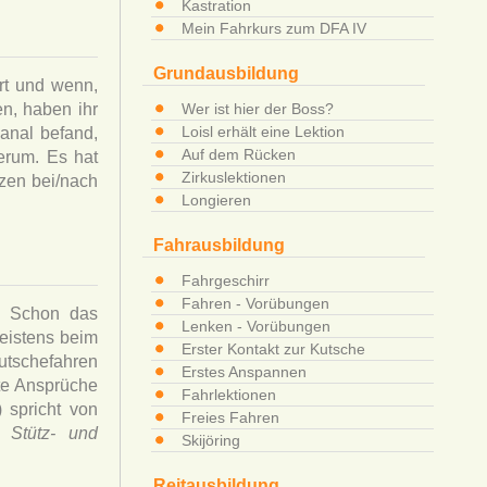
Kastration
Mein Fahrkurs zum DFA IV
Grundausbildung
ort und wenn,
n, haben ihr
Wer ist hier der Boss?
Loisl erhält eine Lektion
anal befand,
Auf dem Rücken
erum. Es hat
Zirkuslektionen
zen bei/nach
Longieren
Fahrausbildung
Fahrgeschirr
Fahren - Vorübungen
s. Schon das
Lenken - Vorübungen
meistens beim
Erster Kontakt zur Kutsche
Kutschefahren
Erstes Anspannen
hte Ansprüche
Fahrlektionen
 spricht von
Freies Fahren
 Stütz- und
Skijöring
Reitausbildung