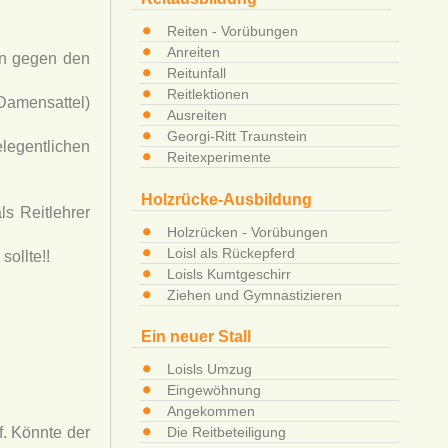
Reiten - Vorübungen
Anreiten
gen gegen den
Reitunfall
Reitlektionen
Damensattel)
Ausreiten
Georgi-Ritt Traunstein
legentlichen
Reitexperimente
Holzrücke-Ausbildung
ls Reitlehrer
Holzrücken - Vorübungen
Loisl als Rückepferd
sollte!!
Loisls Kumtgeschirr
Ziehen und Gymnastizieren
Ein neuer Stall
Loisls Umzug
Eingewöhnung
Angekommen
f. Könnte der
Die Reitbeteiligung