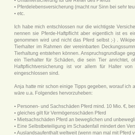
• Unfallversicherung für die Reiter des Pferds
• Pferdelebensversicherung (macht nur Sinn bei sehr teu
• etc.
Ich habe mich entschlossen nur die wichtigste Versich
nennen sie Pferde-Haftpflicht aber eigentlich ist es ei
genommen wird und nicht das Pferd selbst ;-) . Wikipedi
Tierhalter im Rahmen der vereinbarten Deckungssumme
Tierhaltung entstehen können. Anspruchsgrundlage gege
ein Tierhalter für Schäden, die sein Tier anrichtet,
Haftpflichtversicherung ist vor allem für Halter vo
eingeschlossen sind.
Anja hatte mir schon einige Tipps gegeben, worauf ich a
wäre u.a. Folgendes hervorzuheben:
• Personen- und Sachschäden Pferd mind. 10 Mio. €, be
• gleiches gilt für Vermögensschäden Pferd
• Mietsachschäden Pferd an beweglichen und unbeweglich
• Eine Selbstbeteiligung im Schadenfall mindert den Vers
• Auslandsaufenthalt weltweit (wenn man mal mit Pferd ve