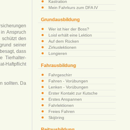
Kastration
Mein Fahrkurs zum DFA IV
Grundausbildung
rsicherungen
Wer ist hier der Boss?
r in Anspruch
Loisl erhält eine Lektion
g schützt den
Auf dem Rücken
grund seiner
Zirkuslektionen
besagt, dass
Longieren
 Tierhalter-
-Haftpflicht
Fahrausbildung
Fahrgeschirr
Fahren - Vorübungen
n sollten. Da
Lenken - Vorübungen
Erster Kontakt zur Kutsche
Erstes Anspannen
Fahrlektionen
Freies Fahren
Skijöring
Reitausbildung