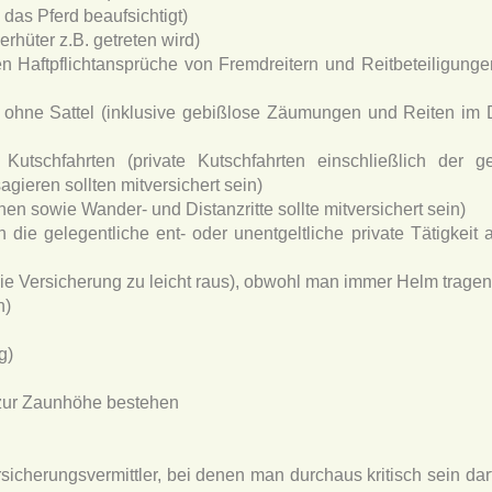
e das Pferd beaufsichtigt)
rhüter z.B. getreten wird)
hen Haftpflichtansprüche von Fremdreitern und Reitbeteiligun
 ohne Sattel (inklusive gebißlose Zäumungen und Reiten im 
e Kutschfahrten (private Kutschfahrten einschließlich der ge
gieren sollten mitversichert sein)
en sowie Wander- und Distanzritte sollte mitversichert sein)
 die gelegentliche ent- oder unentgeltliche private Tätigkeit a
die Versicherung zu leicht raus), obwohl man immer Helm tragen 
n)
g)
g zur Zaunhöhe bestehen
rsicherungsvermittler, bei denen man durchaus kritisch sein dar