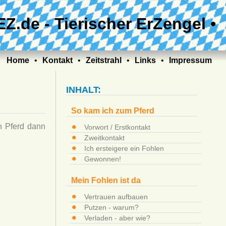
EZ.de - Tierischer ErZengel •
Home
•
Kontakt
•
Zeitstrahl
•
Links
•
Impressum
INHALT:
So kam ich zum Pferd
n Pferd dann
Vorwort / Erstkontakt
Zweitkontakt
Ich ersteigere ein Fohlen
Gewonnen!
Mein Fohlen ist da
Vertrauen aufbauen
Putzen - warum?
Verladen - aber wie?