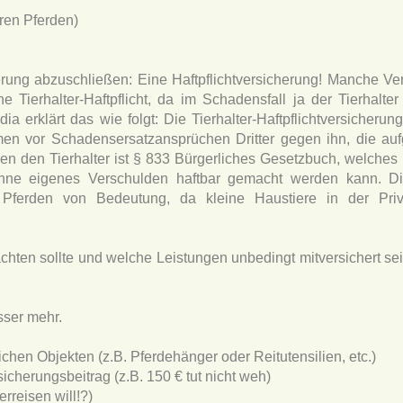
ren Pferden)
erung abzuschließen: Eine Haftpflichtversicherung! Manche Ve
ne Tierhalter-Haftpflicht, da im Schadensfall ja der Tierhalte
a erklärt das wie folgt: Die Tierhalter-Haftpflichtversicherun
n vor Schadensersatzansprüchen Dritter gegen ihn, die auf
n den Tierhalter ist § 833 Bürgerliches Gesetzbuch, welches 
 ohne eigenes Verschulden haftbar gemacht werden kann. Die
n Pferden von Bedeutung, da kleine Haustiere in der Privat
chten sollte und welche Leistungen unbedingt mitversichert sei
sser mehr.
en Objekten (z.B. Pferdehänger oder Reitutensilien, etc.)
icherungsbeitrag (z.B. 150 € tut nicht weh)
rreisen will!?)