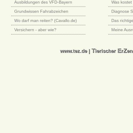
Ausbildungen des VFD-Bayern
Was kostet 
Grundwissen Fahrabzeichen
Diagnose 
Wo darf man reiten? (Cavallo.de)
Das richtig
Versichern - aber wie?
Meine Ausr
T
E
Z
T
E
Z
www.tez.de |
ierischer
r
en
www.tez.de |
ierischer
r
en