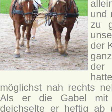
alle
und 
zu g
unse
der 
ganz
der 
hat
möglichst nah rechts ne
Als er die Gabel mit 
deichselte er heftig ab