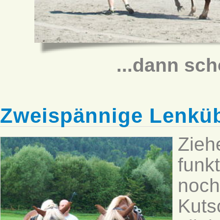
...dann sc
Zweispännige Lenkü
Zieh
funk
noc
Kuts