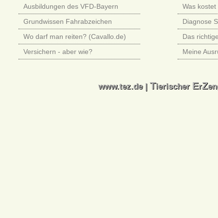
Ausbildungen des VFD-Bayern
Was kostet 
Grundwissen Fahrabzeichen
Diagnose 
Wo darf man reiten? (Cavallo.de)
Das richtig
Versichern - aber wie?
Meine Ausr
T
E
Z
T
E
Z
www.tez.de |
ierischer
r
en
www.tez.de |
ierischer
r
en