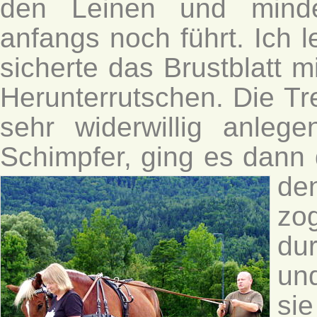
den Leinen und minde
anfangs noch führt. Ich l
sicherte das Brustblatt 
Herunterrutschen. Die Tr
sehr widerwillig anleg
Schimpfer, ging es dann 
de
zo
du
un
si