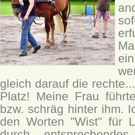
and
so
er
Mal
ei
wen
gleich darauf die rechte..
Platz! Meine Frau führte
bzw. schräg hinter ihm. 
den Worten "Wist" für L
durch entsprechendes