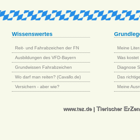
Wissenswertes
Grundleg
Reit- und Fahrabzeichen der FN
Meine Litera
Ausbildungen des VFD-Bayern
Was kostet 
Grundwissen Fahrabzeichen
Diagnose 
Wo darf man reiten? (Cavallo.de)
Das richtig
Versichern - aber wie?
Meine Ausr
T
E
Z
T
E
Z
www.tez.de |
ierischer
r
en
www.tez.de |
ierischer
r
en