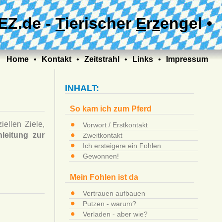
EZ.de -
T
ierischer
E
r
z
engel •
Home
•
Kontakt
•
Zeitstrahl
•
Links
•
Impressum
INHALT:
So kam ich zum Pferd
iellen Ziele,
Vorwort / Erstkontakt
leitung zur
Zweitkontakt
Ich ersteigere ein Fohlen
Gewonnen!
Mein Fohlen ist da
Vertrauen aufbauen
Putzen - warum?
Verladen - aber wie?