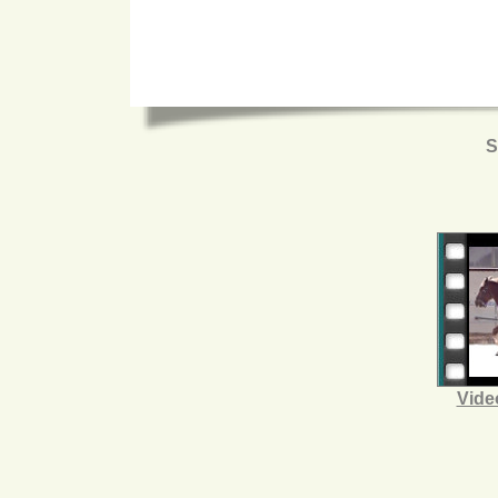
S
Video