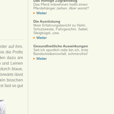
Das richtige Zugfahrzeug
Das Pferd mitnehmen heißt einen
Pferdehänger ziehen. Aber womit?
Weiter
Die Ausrüstung
Mein Erfahrungsbericht zu Helm,
Schutzweste, Fahrgeschirr, Sattel,
Steigbügel, usw.
Weiter
Gesundheitliche Auswirkungen
iter auf ihm.
Seit ich sportlich reite bin ich, trotz
e die Profis
Bandscheibenvorfall, schmerzfrei!
erden dazu am
Weiter
n und Leinen
 durch blaue,
orwärts lässt
 ein bisschen
t fast so gut