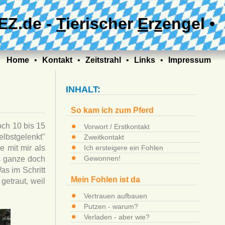
EZ.de -
T
ierischer
E
r
z
engel •
Home
•
Kontakt
•
Zeitstrahl
•
Links
•
Impressum
INHALT:
So kam ich zum Pferd
och 10 bis 15
Vorwort / Erstkontakt
lbstgelenkt"
Zweitkontakt
e mit mir als
Ich ersteigere ein Fohlen
Gewonnen!
as ganze doch
as im Schritt
Mein Fohlen ist da
getraut, weil
Vertrauen aufbauen
Putzen - warum?
Verladen - aber wie?