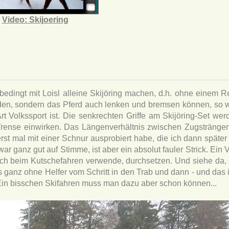
Video: Skijoering
edingt mit Loisl alleine Skijöring machen, d.h. ohne einem Re
n, sondern das Pferd auch lenken und bremsen können, so wi
rt Volkssport ist. Die senkrechten Griffe am Skijöring-Set w
 Trense einwirken. Das Längenverhältnis zwischen Zugstränge
t mal mit einer Schnur ausprobiert habe, die ich dann später
ar ganz gut auf Stimme, ist aber ein absolut fauler Strick. Ein V
 auch beim Kutschefahren verwende, durchsetzen. Und siehe da,
anz ohne Helfer vom Schritt in den Trab und dann - und das is
 Ein bisschen Skifahren muss man dazu aber schon können...