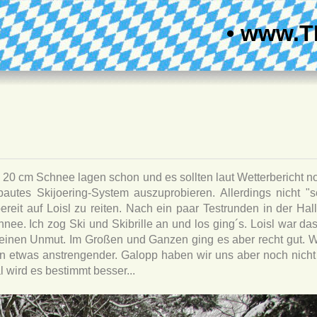
• www.T
e 20 cm Schnee lagen schon und es sollten laut Wetterbericht n
tes Skijoering-System auszuprobieren. Allerdings nicht "se
bereit auf Loisl zu reiten. Nach ein paar Testrunden in der Hall
nee. Ich zog Ski und Skibrille an und los ging´s. Loisl war d
seinen Unmut. Im Großen und Ganzen ging es aber recht gut. W
on etwas anstrengender. Galopp haben wir uns aber noch nicht 
l wird es bestimmt besser...