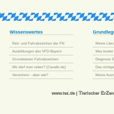
Wissenswertes
Grundleg
Reit- und Fahrabzeichen der FN
Meine Litera
Ausbildungen des VFD-Bayern
Was kostet 
Grundwissen Fahrabzeichen
Diagnose 
Wo darf man reiten? (Cavallo.de)
Das richtig
Versichern - aber wie?
Meine Ausr
T
E
Z
T
E
Z
www.tez.de |
ierischer
r
en
www.tez.de |
ierischer
r
en