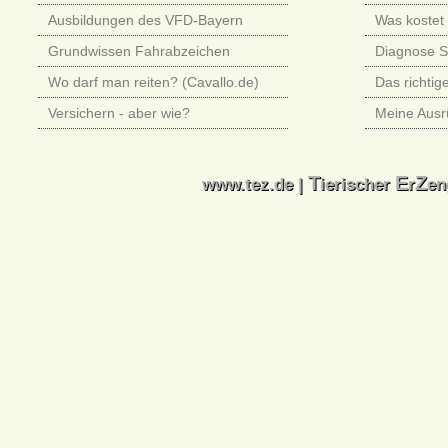
Ausbildungen des VFD-Bayern
Was kostet 
Grundwissen Fahrabzeichen
Diagnose 
Wo darf man reiten? (Cavallo.de)
Das richtig
Versichern - aber wie?
Meine Ausr
T
E
Z
T
E
Z
www.tez.de |
ierischer
r
en
www.tez.de |
ierischer
r
en