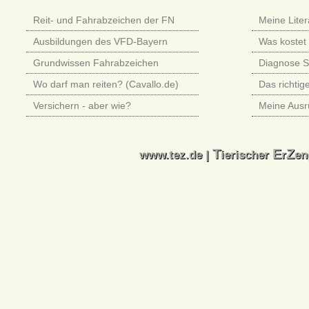
Reit- und Fahrabzeichen der FN
Meine Litera
Ausbildungen des VFD-Bayern
Was kostet 
Grundwissen Fahrabzeichen
Diagnose 
Wo darf man reiten? (Cavallo.de)
Das richtig
Versichern - aber wie?
Meine Ausr
T
E
Z
T
E
Z
www.tez.de |
ierischer
r
en
www.tez.de |
ierischer
r
en